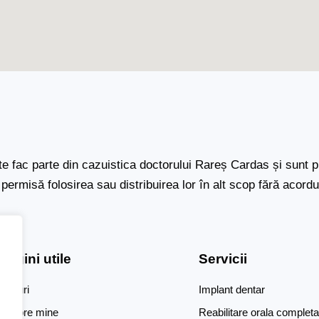
ite fac parte din cazuistica doctorului Rareș Cardas și sunt 
permisă folosirea sau distribuirea lor în alt scop fără acordul 
Pagini utile
Servicii
Prețuri
Implant dentar
Despre mine
Reabilitare orala complet