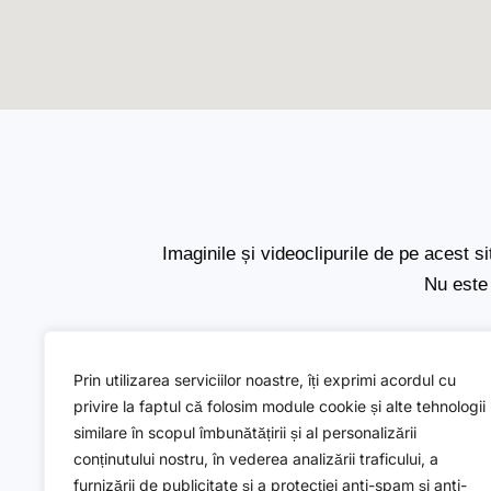
Imaginile și videoclipurile de pe acest s
Nu este 
Prin utilizarea serviciilor noastre, îți exprimi acordul cu
Legal
privire la faptul că folosim module cookie și alte tehnologii
similare în scopul îmbunătățirii și al personalizării
Politica de confidențialitate
conținutului nostru, în vederea analizării traficului, a
Politica de utilizare cookies
furnizării de publicitate și a protecției anti-spam și anti-