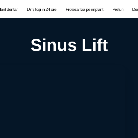
lant dentar
Dinți ficși în 24 ore
Proteza fixă pe implant
Prețuri
De
Sinus Lift