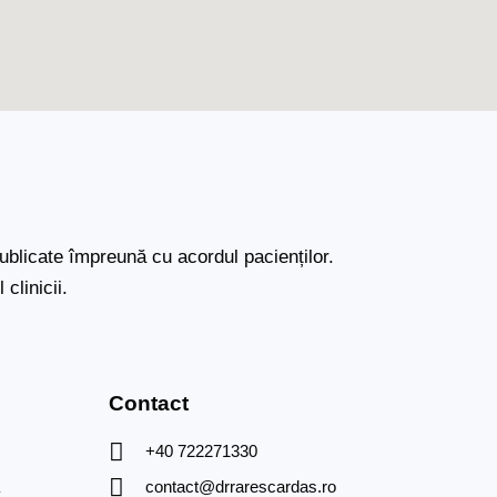
publicate împreună cu acordul pacienților.
clinicii.
Contact
+40 722271330
a
contact@drrarescardas.ro