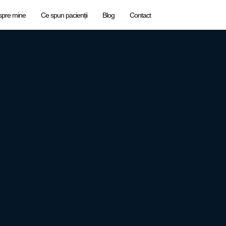
spre mine
Ce spun pacienții
Blog
Contact