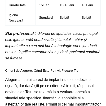
Durabilitate
15+ ani
10-15 ani
15+ ani
Igienă
Standard
Strictă
Strictă
Necesară
Sfat profesional
Indiferent de tipul ales, riscul principal
este igiena orală neadecvată și fumatul – chiar și
implanturile cu cea mai bună tehnologie vor eșua dacă
nu sunt îngrijite corespunzător și dacă pacientul continuă
să fumeze.
Criterii de Alegere: Când Este Potrivit Fiecare Tip
Alegerea tipului corect de implant nu este o decizie
ușoară, dar dacă știi pe ce criterii să te uiți, răspunsul
devine clar. Totul se rezumă la o evaluare onestă a
situației tale specifice, finanțării disponibile și a
așteptărilor tale realiste. Primul și cel mai important factor