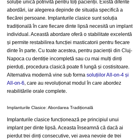
soluție unică potrivită pentru toți pacienții. Există diferite
abordări, iar alegerea depinde de situația specifică a
fiecărei persoane. Implanturile clasice sunt soluția
tradițională în care fiecare dinte lipsă necesită un implant
individual. Această abordare oferă o stabilitate excelentă
și permite restabilirea funcției masticatorii pentru fiecare
dinte în parte. Cu toate acestea, pentru pacienții din Cluj-
Napoca cu dentiție incompletă sau cu mai mulți dinți
pierduți, procedura clasică poate fi lungă și costisitoare.
Alternativa modernă vine sub forma
soluțiilor All-on-4 și
All-on-6
, care au revoluționat modul în care abordez
reabilitările orale complete.
Implanturile Clasice: Abordarea Tradițională
Implanturile clasice funcționează pe principiul unui
implant per dinte lipsă. Aceasta înseamnă că dacă ai
pierdut trei dinți consecutive, vei avea nevoie de trei