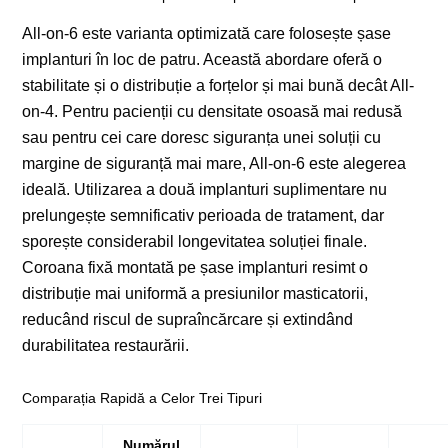
All-on-6 este varianta optimizată care folosește șase
implanturi în loc de patru. Această abordare oferă o
stabilitate și o distribuție a forțelor și mai bună decât All-
on-4. Pentru pacienții cu densitate osoasă mai redusă
sau pentru cei care doresc siguranța unei soluții cu
margine de siguranță mai mare, All-on-6 este alegerea
ideală. Utilizarea a două implanturi suplimentare nu
prelungește semnificativ perioada de tratament, dar
sporește considerabil longevitatea soluției finale.
Coroana fixă montată pe șase implanturi resimt o
distribuție mai uniformă a presiunilor masticatorii,
reducând riscul de supraîncărcare și extindând
durabilitatea restaurării.
Comparația Rapidă a Celor Trei Tipuri
Numărul