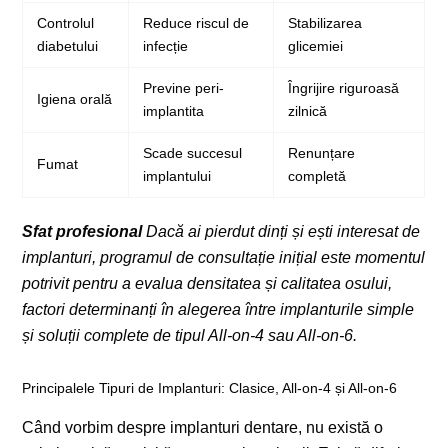
Controlul
Reduce riscul de
Stabilizarea
diabetului
infecție
glicemiei
Previne peri-
Îngrijire riguroasă
Igiena orală
implantita
zilnică
Scade succesul
Renunțare
Fumat
implantului
completă
Sfat profesional
Dacă ai pierdut dinți și ești interesat de
implanturi, programul de consultație inițial este momentul
potrivit pentru a evalua densitatea și calitatea osului,
factori determinanți în alegerea între implanturile simple
și soluții complete de tipul All-on-4 sau All-on-6.
Principalele Tipuri de Implanturi: Clasice, All-on-4 și All-on-6
Când vorbim despre implanturi dentare, nu există o