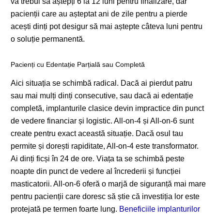
va trebui să aștepți 6 la 12 luni pentru finalizare, dar
pacienții care au așteptat ani de zile pentru a pierde
acești dinți pot desigur să mai aștepte câteva luni pentru
o soluție permanentă.
Pacienți cu Edentație Parțială sau Completă
Aici situația se schimbă radical. Dacă ai pierdut patru
sau mai mulți dinți consecutive, sau dacă ai edentație
completă, implanturile clasice devin impractice din punct
de vedere financiar și logistic. All-on-4 și All-on-6 sunt
create pentru exact această situație. Dacă osul tau
permite și dorești rapiditate, All-on-4 este transformator.
Ai dinți ficși în 24 de ore. Viața ta se schimbă peste
noapte din punct de vedere al încrederii și funcției
masticatorii. All-on-6 oferă o marjă de siguranță mai mare
pentru pacienții care doresc să știe că investiția lor este
protejată pe termen foarte lung.
Beneficiile implanturilor