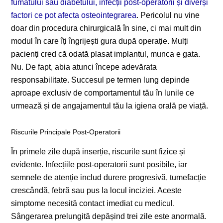
fumatului sau diabetului, infecții post-operatorii și diverși
factori ce pot afecta osteointegrarea
. Pericolul nu vine
doar din procedura chirurgicală în sine, ci mai mult din
modul în care îți îngrijești gura după operație. Mulți
pacienți cred că odată plasat implantul, munca e gata.
Nu. De fapt, abia atunci începe adevărata
responsabilitate. Succesul pe termen lung depinde
aproape exclusiv de comportamentul tău în lunile ce
urmează și de angajamentul tău la igiena orală pe viață.
Riscurile Principale Post-Operatorii
În primele zile după inserție, riscurile sunt fizice și
evidente. Infecțiile post-operatorii sunt posibile, iar
semnele de atenție includ durere progresivă, tumefacție
crescândă, febră sau pus la locul inciziei. Aceste
simptome necesită contact imediat cu medicul.
Sângerarea prelungită depășind trei zile este anormală.