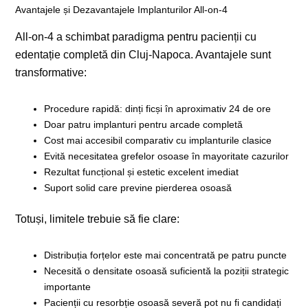
Avantajele și Dezavantajele Implanturilor All-on-4
All-on-4 a schimbat paradigma pentru pacienții cu
edentație completă din Cluj-Napoca. Avantajele sunt
transformative:
Procedure rapidă: dinți ficși în aproximativ 24 de ore
Doar patru implanturi pentru arcade completă
Cost mai accesibil comparativ cu implanturile clasice
Evită necesitatea grefelor osoase în mayoritate cazurilor
Rezultat funcțional și estetic excelent imediat
Suport solid care previne pierderea osoasă
Totuși, limitele trebuie să fie clare:
Distribuția forțelor este mai concentrată pe patru puncte
Necesită o densitate osoasă suficientă la poziții strategic
importante
Pacienții cu resorbție osoasă severă pot nu fi candidați