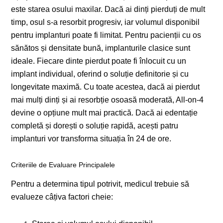
este starea osului maxilar. Dacă ai dinți pierduți de mult
timp, osul s-a resorbit progresiv, iar volumul disponibil
pentru implanturi poate fi limitat. Pentru pacienții cu os
sănătos și densitate bună, implanturile clasice sunt
ideale. Fiecare dinte pierdut poate fi înlocuit cu un
implant individual, oferind o soluție definitorie și cu
longevitate maximă. Cu toate acestea, dacă ai pierdut
mai mulți dinți și ai resorbție osoasă moderată, All-on-4
devine o opțiune mult mai practică. Dacă ai edentație
completă și dorești o soluție rapidă, acești patru
implanturi vor transforma situația în 24 de ore.
Criteriile de Evaluare Principalele
Pentru a determina tipul potrivit, medicul trebuie să
evalueze câțiva factori cheie: