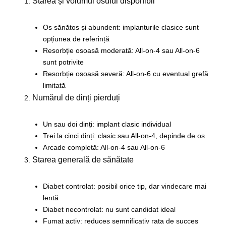
Starea și volumul osului disponibil
Os sănătos și abundent: implanturile clasice sunt
opțiunea de referință
Resorbție osoasă moderată: All-on-4 sau All-on-6
sunt potrivite
Resorbție osoasă severă: All-on-6 cu eventual grefă
limitată
Numărul de dinți pierduți
Un sau doi dinți: implant clasic individual
Trei la cinci dinți: clasic sau All-on-4, depinde de os
Arcade completă: All-on-4 sau All-on-6
Starea generală de sănătate
Diabet controlat: posibil orice tip, dar vindecare mai
lentă
Diabet necontrolat: nu sunt candidat ideal
Fumat activ: reduces semnificativ rata de succes