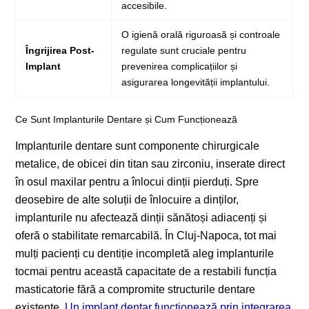
accesibile.
O igienă orală riguroasă și controale
Îngrijirea Post-
regulate sunt cruciale pentru
Implant
prevenirea complicațiilor și
asigurarea longevității implantului.
Ce Sunt Implanturile Dentare și Cum Funcționează
Implanturile dentare sunt componente chirurgicale
metalice, de obicei din titan sau zirconiu, inserate direct
în osul maxilar pentru a înlocui dinții pierduți. Spre
deosebire de alte soluții de înlocuire a dinților,
implanturile nu afectează dinții sănătoși adiacenți și
oferă o stabilitate remarcabilă. În Cluj-Napoca, tot mai
mulți pacienți cu dentiție incompletă aleg implanturile
tocmai pentru această capacitate de a restabili funcția
masticatorie fără a compromite structurile dentare
existente.
Un implant dentar funcționează prin integrarea