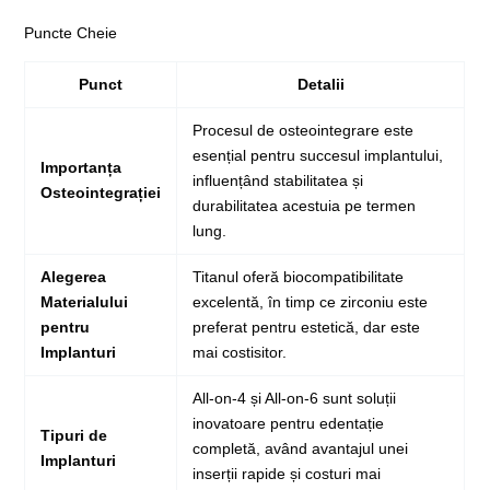
Puncte Cheie
Punct
Detalii
Procesul de osteointegrare este
esențial pentru succesul implantului,
Importanța
influențând stabilitatea și
Osteointegrației
durabilitatea acestuia pe termen
lung.
Alegerea
Titanul oferă biocompatibilitate
Materialului
excelentă, în timp ce zirconiu este
pentru
preferat pentru estetică, dar este
Implanturi
mai costisitor.
All-on-4 și All-on-6 sunt soluții
inovatoare pentru edentație
Tipuri de
completă, având avantajul unei
Implanturi
inserții rapide și costuri mai