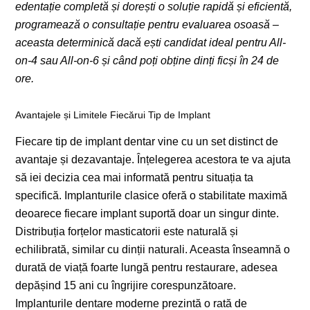
edentație completă și dorești o soluție rapidă și eficientă,
programează o consultație pentru evaluarea osoasă –
aceasta determinică dacă ești candidat ideal pentru All-
on-4 sau All-on-6 și când poți obține dinți ficși în 24 de
ore.
Avantajele și Limitele Fiecărui Tip de Implant
Fiecare tip de implant dentar vine cu un set distinct de
avantaje și dezavantaje. Înțelegerea acestora te va ajuta
să iei decizia cea mai informată pentru situația ta
specifică. Implanturile clasice oferă o stabilitate maximă
deoarece fiecare implant suportă doar un singur dinte.
Distribuția forțelor masticatorii este naturală și
echilibrată, similar cu dinții naturali. Aceasta înseamnă o
durată de viață foarte lungă pentru restaurare, adesea
depășind 15 ani cu îngrijire corespunzătoare.
Implanturile dentare moderne prezintă o rată de