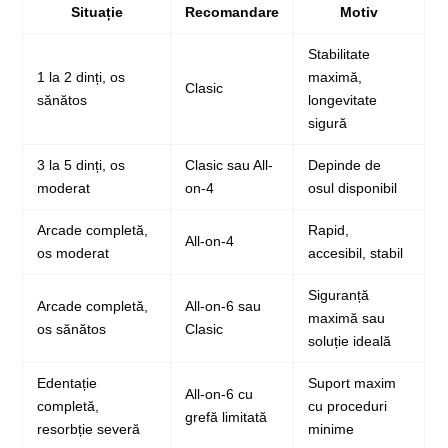
Situație
Recomandare
Motiv
Stabilitate
1 la 2 dinți, os
maximă,
Clasic
sănătos
longevitate
sigură
3 la 5 dinți, os
Clasic sau All-
Depinde de
moderat
on-4
osul disponibil
Arcade completă,
Rapid,
All-on-4
os moderat
accesibil, stabil
Siguranță
Arcade completă,
All-on-6 sau
maximă sau
os sănătos
Clasic
soluție ideală
Edentație
Suport maxim
All-on-6 cu
completă,
cu proceduri
grefă limitată
resorbție severă
minime