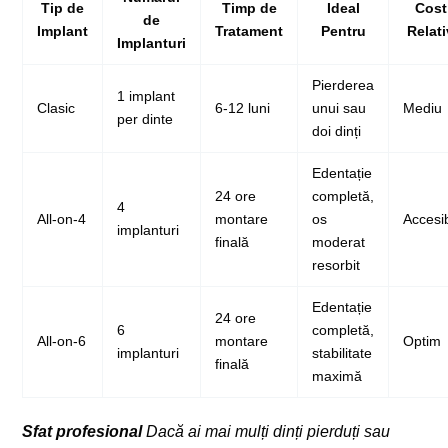
Tip de
Timp de
Ideal
Cost
de
Implant
Tratament
Pentru
Relati
Implanturi
Pierderea
1 implant
Clasic
6-12 luni
unui sau
Mediu
per dinte
doi dinți
Edentație
24 ore
completă,
4
All-on-4
montare
os
Accesib
implanturi
finală
moderat
resorbit
Edentație
24 ore
6
completă,
All-on-6
montare
Optim
implanturi
stabilitate
finală
maximă
Sfat profesional
Dacă ai mai mulți dinți pierduți sau