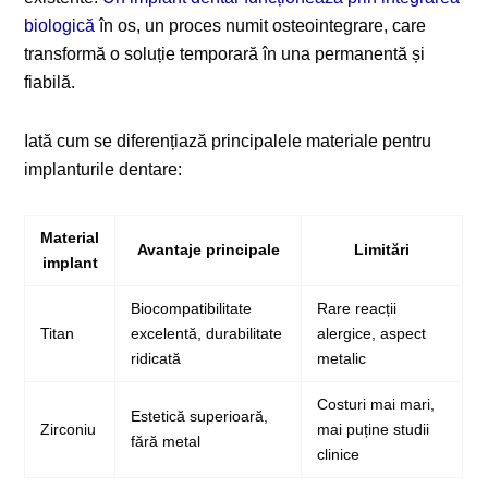
biologică
în os, un proces numit osteointegrare, care
transformă o soluție temporară în una permanentă și
fiabilă.
Iată cum se diferențiază principalele materiale pentru
implanturile dentare:
Material
Avantaje principale
Limitări
implant
Biocompatibilitate
Rare reacții
Titan
excelentă, durabilitate
alergice, aspect
ridicată
metalic
Costuri mai mari,
Estetică superioară,
Zirconiu
mai puține studii
fără metal
clinice