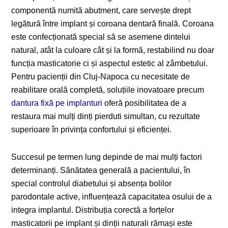
componentă numită abutment, care servește drept
legătură între implant și coroana dentară finală. Coroana
este confecționată special să se asemene dintelui
natural, atât la culoare cât și la formă, restabilind nu doar
funcția masticatorie ci și aspectul estetic al zâmbetului.
Pentru pacienții din Cluj-Napoca cu necesitate de
reabilitare orală completă, soluțiile inovatoare precum
dantura fixă pe implanturi
oferă posibilitatea de a
restaura mai mulți dinți pierduti simultan, cu rezultate
superioare în privința confortului și eficienței.
Succesul pe termen lung depinde de mai mulți factori
determinanți. Sănătatea generală a pacientului, în
special controlul diabetului și absența bolilor
parodontale active, influențează capacitatea osului de a
integra implantul. Distribuția corectă a forțelor
masticatorii pe implant și dinții naturali rămași este