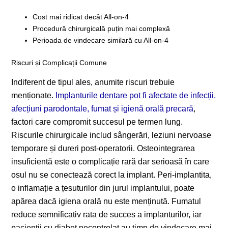
Cost mai ridicat decât All-on-4
Procedură chirurgicală puțin mai complexă
Perioada de vindecare similară cu All-on-4
Riscuri și Complicații Comune
Indiferent de tipul ales, anumite riscuri trebuie
menționate.
Implanturile dentare pot fi afectate de infecții,
afecțiuni parodontale, fumat și igienă orală precară
,
factori care compromit succesul pe termen lung.
Riscurile chirurgicale includ sângerări, leziuni nervoase
temporare și dureri post-operatorii. Osteointegrarea
insuficientă este o complicație rară dar serioasă în care
osul nu se conectează corect la implant. Peri-implantita,
o inflamație a țesuturilor din jurul implantului, poate
apărea dacă igiena orală nu este menținută. Fumatul
reduce semnificativ rata de succes a implanturilor, iar
pacienții cu diabet necontrolat au timp de vindecare mai