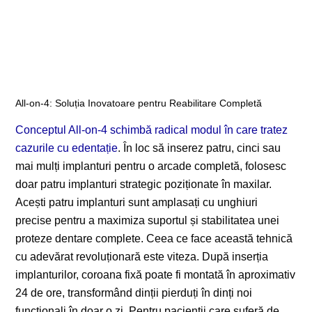
All-on-4: Soluția Inovatoare pentru Reabilitare Completă
Conceptul All-on-4 schimbă radical modul în care tratez
cazurile cu edentație
. În loc să inserez patru, cinci sau
mai mulți implanturi pentru o arcade completă, folosesc
doar patru implanturi strategic poziționate în maxilar.
Acești patru implanturi sunt amplasați cu unghiuri
precise pentru a maximiza suportul și stabilitatea unei
proteze dentare complete. Ceea ce face această tehnică
cu adevărat revoluționară este viteza. După inserția
implanturilor, coroana fixă poate fi montată în aproximativ
24 de ore, transformând dinții pierduți în dinți noi
funcționali în doar o zi. Pentru pacienții care suferă de