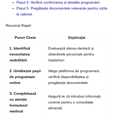
Pasul 4: Verifică confirmarea și detaliile programării
Pasul 5: Pregătește documentele relevante pentru vizita
la cabinet
Rezumat Rapid
Punct Cheie
Explicație
1. Identifică
Evaluează starea dentară și
necesitatea
obiectivele personale pentru
reabilitării
implanturi.
2. Urmărește pașii
Alege platforma de programare,
de programare
verifică disponibilitatea și
online
pregătește documentele.
3. Completează
Asigură-te că introduci informații
cu atenție
corecte pentru o consultație
formularul
eficientă.
medical