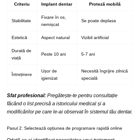
Criteriu
Implant dentar
Proteză mobilă
Fixare în os,
Stabilitate
Se poate deplasa
nemișcat
Estetică
Aspect natural
Vizibil artificial
Durată de
Peste 10 ani
5-7 ani
viață
Ușor de
Necesită îngrijire zilnică
Întreținere
igienizat
specială
Sfat profesional:
Pregătește-te pentru consultație
făcând o list precisă a istoricului medical și a
modificărilor pe care le-ai observat în sistemul tău dentar.
Pasul 2: Selectează opțiunea de programare rapidă online