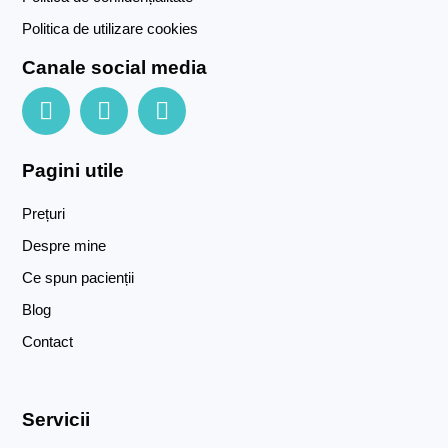
Politica de utilizare cookies
Canale social media
F
I
Y
a
n
o
c
s
u
Pagini utile
e
t
t
b
a
u
Prețuri
o
g
b
Despre mine
o
r
e
k
a
Ce spun pacienții
m
Blog
Contact
Servicii