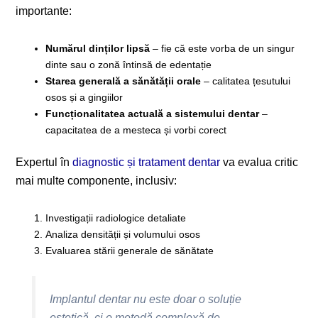
importante:
Numărul dinților lipsă
– fie că este vorba de un singur
dinte sau o zonă întinsă de edentație
Starea generală a sănătății orale
– calitatea țesutului
osos și a gingiilor
Funcționalitatea actuală a sistemului dentar
–
capacitatea de a mesteca și vorbi corect
Expertul în
diagnostic și tratament dentar
va evalua critic
mai multe componente, inclusiv:
Investigații radiologice detaliate
Analiza densității și volumului osos
Evaluarea stării generale de sănătate
Implantul dentar nu este doar o soluție
estetică, ci o metodă complexă de