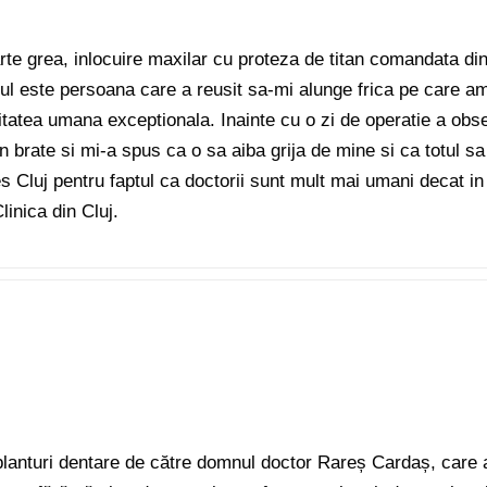
arte grea, inlocuire maxilar cu proteza de titan comandata di
sul este persoana care a reusit sa-mi alunge frica pe care a
litatea umana exceptionala. Inainte cu o zi de operatie a obse
in brate si mi-a spus ca o sa aiba grija de mine si ca totul sa 
 Cluj pentru faptul ca doctorii sunt mult mai umani decat i
inica din Cluj.
planturi dentare de către domnul doctor Rareș Cardaș, care a