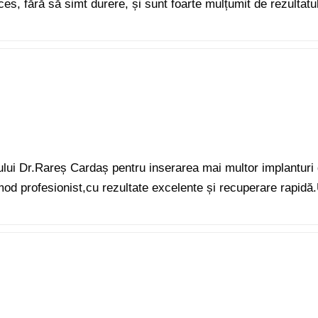
ces, fără să simt durere, și sunt foarte mulțumit de rezultat
ului Dr.Rareș Cardaș pentru inserarea mai multor implanturi 
n mod profesionist,cu rezultate excelente și recuperare rapi