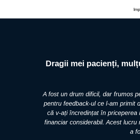
Skip
Imp
to
content
Dragii mei pacienți, mulț
A fost un drum dificil, dar frumos 
pentru feedback-ul ce l-am primit d
că v-ați încredințat în pricepere
financiar considerabil. Acest lucru
a f