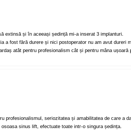
ă extinsă și în aceeași ședință mi-a inserat 3 implanturi.
a a fost fără durere și nici postoperator nu am avut dureri m
daș atât pentru profesionalism cât și pentru mâna ușoară p
 profesionalismul, seriozitatea și amabilitatea de care a d
 osoasa sinus lift, efectuate toate intr-o singura ședința.