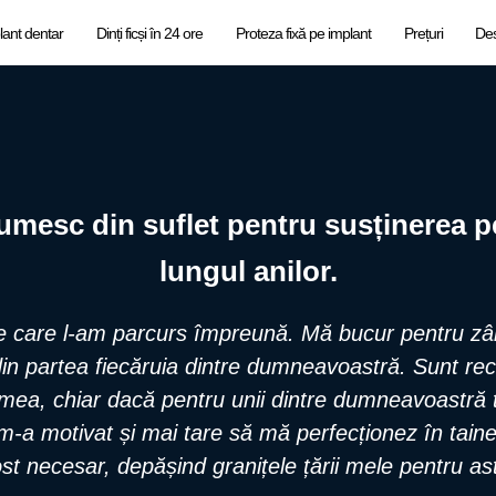
lant dentar
Dinți ficși în 24 ore
Proteza fixă pe implant
Prețuri
De
umesc din suflet pentru susținerea pe
lungul anilor.
pe care l-am parcurs împreună. Mă bucur pentru zâm
in partea fiecăruia dintre dumneavoastră. Sunt rec
a mea, chiar dacă pentru unii dintre dumneavoastră 
 m-a motivat și mai tare să mă perfecționez în taine
ost necesar, depășind granițele țării mele pentru ast