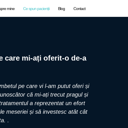
spre mine
Ce spun pacienții
Blog
Contact
 care mi-ați oferit-o de-a
betul pe care vi l-am putut oferi și
unoscător că mi-ați trecut pragul și
tratamentul a reprezentat un efort
le meseriei și să investesc atât cât
a. .