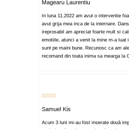
Magearu Laurentiu
In luna 11.2022 am avut o interventie fo
avut grija mea inca de la internare. Dan
ireprosabil am apreciat foarte mult si ca
emotiile, atunci a venit la mine m-a luat 
sunt pe maini bune. Recunosc ca am ales
recomand din toata inima sa mearga la Cl
Samuel Kis
Acum 3 luni mi-au fost inserate două im