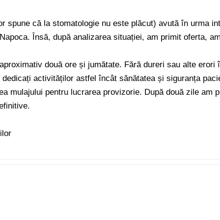
or spune că la stomatologie nu este plăcut) avută în urma in
uj Napoca. Însă, după analizarea situației, am primit oferta, 
n aproximativ două ore și jumătate. Fără dureri sau alte erori î
dedicați activităților astfel încât sănătatea și siguranța paci
rea mulajului pentru lucrarea provizorie. După două zile am p
finitive.
ilor