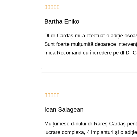
Bartha Eniko
Dl dr Cardaș mi-a efectuat o adiție osoas
Sunt foarte mulțumită deoarece intervenți
mică.Recomand cu încredere pe dl Dr Car
Ioan Salagean
Mulțumesc d-nului dr Rareș Cardaș pentru
lucrare complexa, 4 implanturi și o adiție