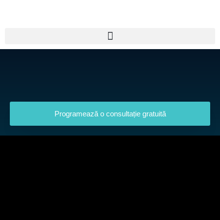
Skip
to
content
Programează o consultație gratuită