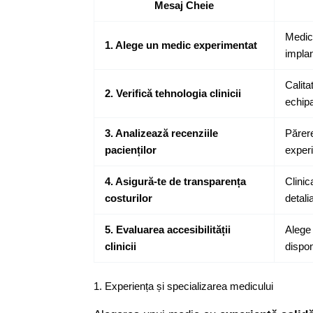
Mesaj Cheie
Medici
1. Alege un medic experimentat
implan
Calita
2. Verifică tehnologia clinicii
echip
3. Analizează recenziile
Părere
pacienților
experi
4. Asigură-te de transparența
Clinic
costurilor
detalia
5. Evaluarea accesibilității
Alege 
clinicii
dispon
1. Experiența și specializarea medicului