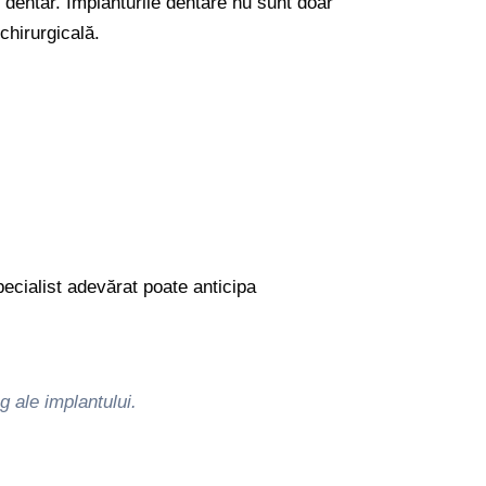
 dentar. Implanturile dentare nu sunt doar
chirurgicală.
pecialist adevărat poate anticipa
 ale implantului.