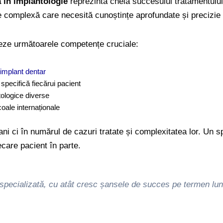
ă în implantologie
reprezintă cheia succesului tratamentului
e complexă care necesită cunoștințe aprofundate și precizie 
eze următoarele competențe cruciale:
 implant dentar
specifică fiecărui pacient
tologice diverse
oale internaționale
ni ci în numărul de cazuri tratate și complexitatea lor. Un s
ecare pacient în parte.
specializată, cu atât cresc șansele de succes pe termen lung