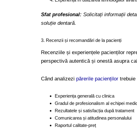
Sfat profesional:
Solicitați informații de
soluție dentară.
3. Recenzii și recomandări de la pacienți
Recenziile și experiențele pacienților repr
perspectivă autentică și onestă asupra calit
Când analizezi
părerile pacienților
trebuie
Experiența generală cu clinica
Gradul de profesionalism al echipei medi
Rezultatele și satisfacția după tratament
Comunicarea și atitudinea personalului
Raportul calitate-preț