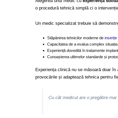
Alegerea unui medic cu
experiență solid
o procedură tehnică simplă ci o intervenți
Un medic specializat trebuie să demonstr
Stăpânirea tehnicilor moderne de
inserție
Capacitatea de a evalua complex situația 
Experiență dovedită în tratamente implan
Cunoașterea ultimelor standarde și protoc
Experiența clinică nu se măsoară doar în a
provocările și adaptează tehnica pentru fi
Cu cât medicul are o pregătire mai 