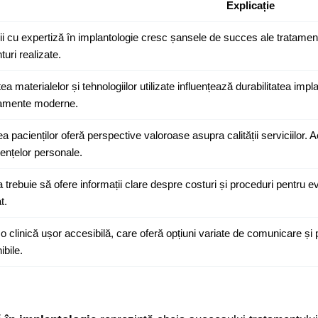
Explicație
i cu expertiză în implantologie cresc șansele de succes ale tratament
turi realizate.
tea materialelor și tehnologiilor utilizate influențează durabilitatea impl
amente moderne.
a pacienților oferă perspective valoroase asupra calității serviciilor. A
ențelor personale.
a trebuie să ofere informații clare despre costuri și proceduri pentru e
t.
o clinică ușor accesibilă, care oferă opțiuni variate de comunicare și
ibile.