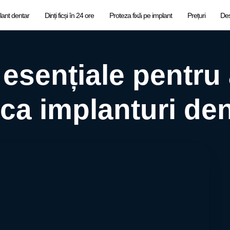
lant dentar
Dinți ficși în 24 ore
Proteza fixă pe implant
Prețuri
De
ii esențiale pentru
ica implanturi de