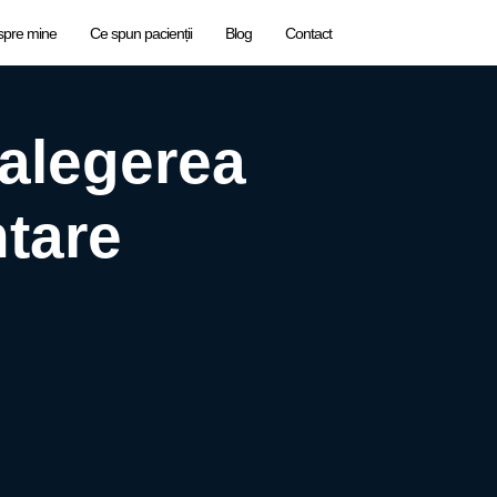
spre mine
Ce spun pacienții
Blog
Contact
 alegerea
ntare