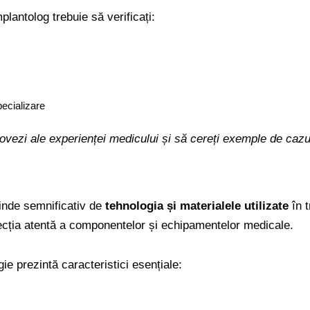
lantolog trebuie să verificați:
pecializare
 dovezi ale experienței medicului și să cereți exemple de cazur
pinde semnificativ de
tehnologia și materialele utilizate
în t
elecția atentă a componentelor și echipamentelor medicale.
ie prezintă caracteristici esențiale: