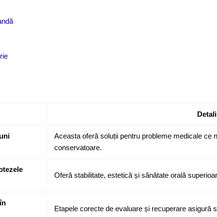
mandă
rie
Detali
iuni
Aceasta oferă soluții pentru probleme medicale ce nu
conservatoare.
otezele
Oferă stabilitate, estetică și sănătate orală superio
în
Etapele corecte de evaluare și recuperare asigură 