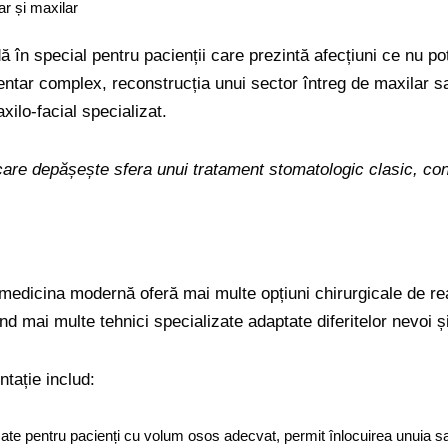
r și maxilar
 în special pentru pacienții care prezintă afecțiuni ce nu po
ntar complex, reconstrucția unui sector întreg de maxilar sa
ilo-facial specializat.
are depășește sfera unui tratament stomatologic clasic, con
 medicina modernă oferă mai multe opțiuni chirurgicale de rea
d mai multe tehnici specializate adaptate diferitelor nevoi ș
ntație includ:
izate pentru pacienți cu volum osos adecvat, permit înlocuirea unuia s