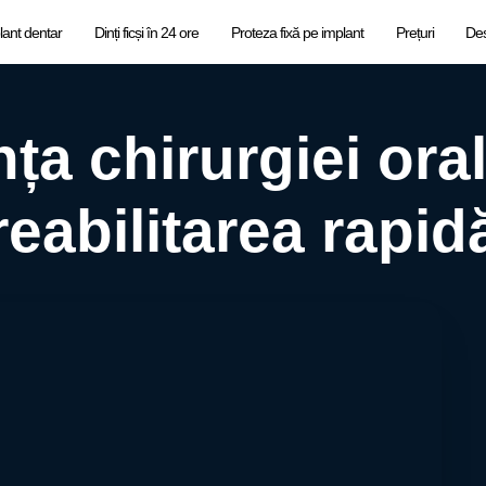
lant dentar
Dinți ficși în 24 ore
Proteza fixă pe implant
Prețuri
De
ța chirurgiei ora
reabilitarea rapid