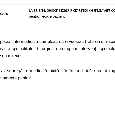
Evaluarea personalizată a opțiunilor de tratament con
abilă
pentru fiecare pacient.
pecialitate medicală complexă care vizează tratarea și recon
ceastă specialitate chirurgicală presupune intervenții speci
e complexe.
t avea pregătire medicală mixtă – fie în medicină, stomatolo
tratamente pentru: