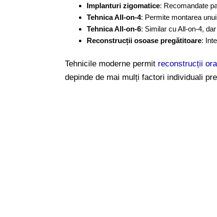
Implanturi zigomatice
: Recomandate paci
Tehnica All-on-4
: Permite montarea unui 
Tehnica All-on-6
: Similar cu All-on-4, da
Reconstrucții osoase pregătitoare
: In
Tehnicile moderne permit
reconstrucții or
depinde de mai mulți factori individuali p