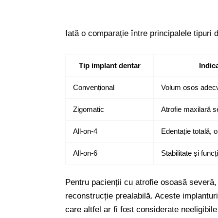
Iată o comparație între principalele tipuri
Tip implant dentar
Indica
Convențional
Volum osos adecva
Zigomatic
Atrofie maxilară 
All-on-4
Edentație totală,
All-on-6
Stabilitate și func
Pentru pacienții cu atrofie osoasă severă,
reconstrucție prealabilă. Aceste implanturi
care altfel ar fi fost considerate neeligibil