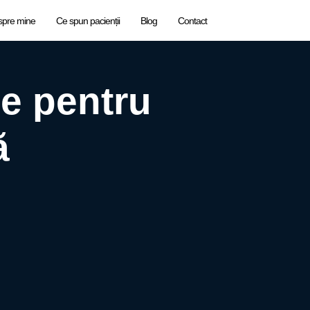
spre mine
Ce spun pacienții
Blog
Contact
le pentru
ă