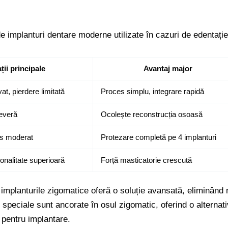
 de implanturi dentare moderne utilizate în cazuri de edentație
ții principale
Avantaj major
t, pierdere limitată
Proces simplu, integrare rapidă
severă
Ocolește reconstrucția osoasă
 os moderat
Protezare completă pe 4 implanturi
ționalitate superioară
Forță masticatorie crescută
 implanturile zigomatice oferă o soluție avansată, eliminând
 speciale sunt ancorate în osul zigomatic, oferind o alternat
e pentru implantare.