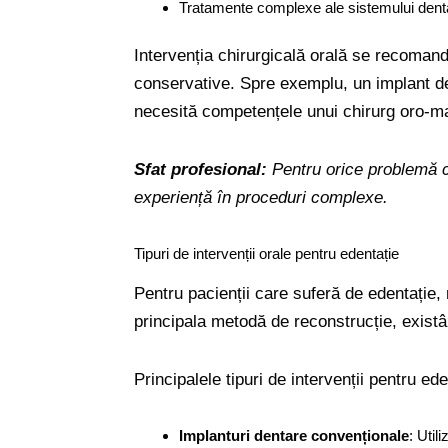
Tratamente complexe ale sistemului denta
Intervenția chirurgicală orală se recomandă
conservative. Spre exemplu, un implant de
necesită competențele unui chirurg oro-max
Sfat profesional:
Pentru orice problemă c
experiență în proceduri complexe.
Tipuri de intervenții orale pentru edentație
Pentru pacienții care suferă de edentație,
principala metodă de reconstrucție, existân
Principalele tipuri de intervenții pentru ede
Implanturi dentare convenționale
: Util