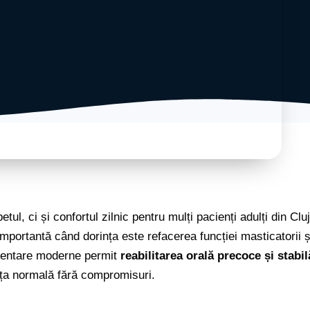
tul, ci și confortul zilnic pentru mulți pacienți adulți din Cl
importantă când dorința este refacerea funcției masticatorii și
e dentare moderne permit
reabilitarea orală precoce și stabil
ața normală fără compromisuri.